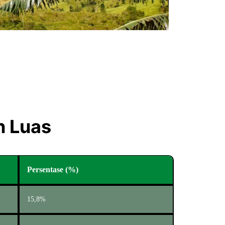
n Luas
Persentase (%)
15,8%