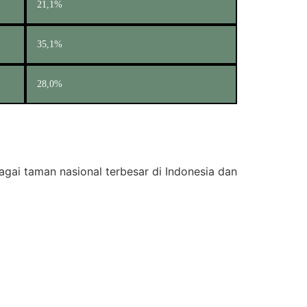
21,1%
35,1%
28,0%
gai taman nasional terbesar di Indonesia dan