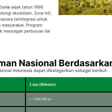
Dunia
sejak tahun 1998
ungi ekosistem. Zona inti,
secara terintegrasi untuk
n masyarakat. Program
uk mencegah perburuan liar
man Nasional Berdasarka
ional Indonesia dapat dikategorikan sebagai berikut:
Luas (Hektare)
> 1.000.000 ha