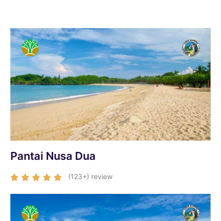
Pantai Nusa Dua
(123+) review




