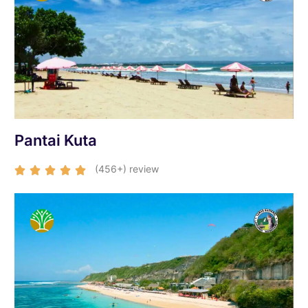
Pantai Kuta
(456+) review




