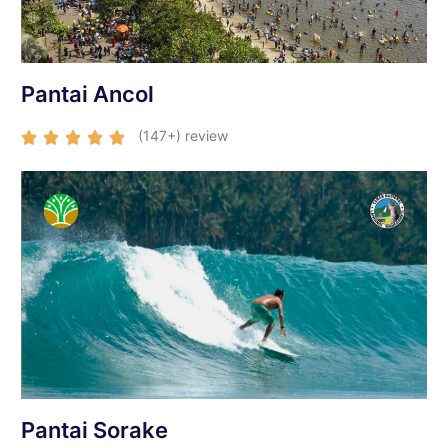
Pantai Ancol
(147+) review





Pantai Sorake