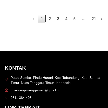
Showing 1 to 10 of 202 entries
…
‹
1
2
3
4
5
21
›
KONTAK
Pulau Sumba, Pindu Hurani, Kec. Tabundung, Kab. Sumba
Timur, Nusa Tenggara Timur, Indonesia
tnlaiwangiwanggameti@gmail.com
0811 384 408
LINK TERKAIT